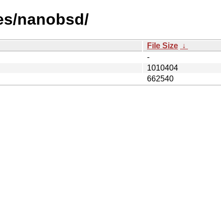
les/nanobsd/
File Size
↓
-
1010404
662540