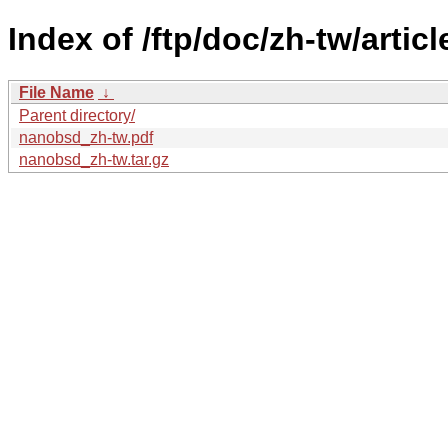
Index of /ftp/doc/zh-tw/artic
File Name
↓
Parent directory/
nanobsd_zh-tw.pdf
nanobsd_zh-tw.tar.gz