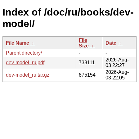
Index of /doc/ru/books/dev-
model/
File
File Name
↓
Date
↓
Size
↓
Parent directory/
-
-
2026-Aug-
dev-model_ru.pdf
738111
03 22:27
2026-Aug-
dev-model_ru.tar.gz
875154
03 22:05