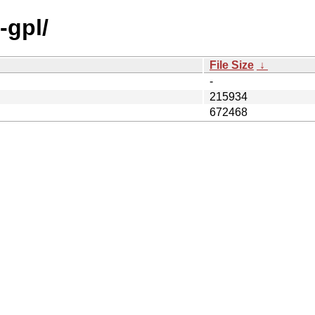
-gpl/
File Size
↓
-
215934
672468