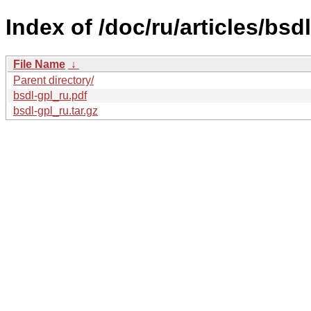
Index of /doc/ru/articles/bsdl
File Name
↓
Parent directory/
bsdl-gpl_ru.pdf
bsdl-gpl_ru.tar.gz