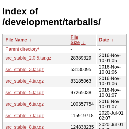
Index of
/development/tarballs/
File
File Name
↓
Date
↓
Size
↓
Parent directory/
-
-
2016-Nov-
src_stable_2.0.5.tar.gz
28389329
10 01:05
2016-Nov-
src_stable_3.tar.gz
53130095
10 01:06
2016-Nov-
src_stable_4.tar.gz
83185063
10 01:06
2016-Nov-
src_stable_5.tar.gz
97265038
10 01:07
2016-Nov-
src_stable_6.tar.gz
100357754
10 01:07
2020-Jul-01
src_stable_7.tar.gz
115919718
02:07
2020-Jul-01
src_stable_8.tar.gz
124838235