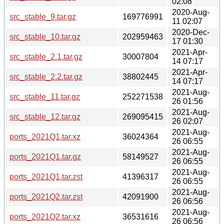
02:08
2020-Aug-
src_stable_9.tar.gz
169776991
11 02:07
2020-Dec-
src_stable_10.tar.gz
202959463
17 01:30
2021-Apr-
src_stable_2.1.tar.gz
30007804
14 07:17
2021-Apr-
src_stable_2.2.tar.gz
38802445
14 07:17
2021-Aug-
src_stable_11.tar.gz
252271538
26 01:56
2021-Aug-
src_stable_12.tar.gz
269095415
26 02:07
2021-Aug-
ports_2021Q1.tar.xz
36024364
26 06:55
2021-Aug-
ports_2021Q1.tar.gz
58149527
26 06:55
2021-Aug-
ports_2021Q1.tar.zst
41396317
26 06:55
2021-Aug-
ports_2021Q2.tar.zst
42091900
26 06:56
2021-Aug-
ports_2021Q2.tar.xz
36531616
26 06:56